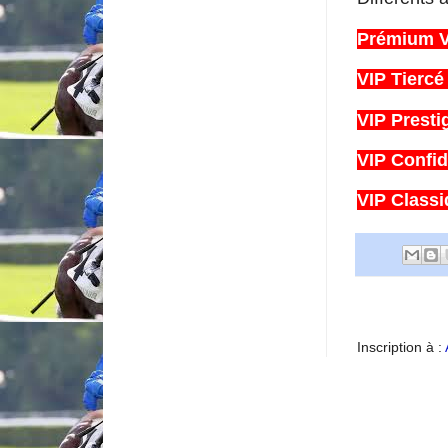
Prémium V
VIP Tiercé
VIP Presti
VIP Confi
VIP Classi
Inscription à :