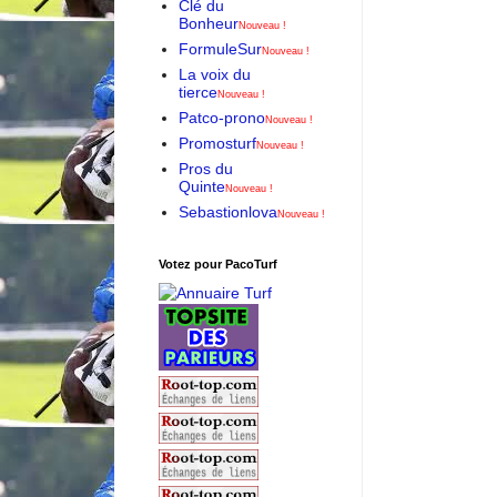
Clé du
Bonheur
Nouveau !
FormuleSur
Nouveau !
La voix du
tierce
Nouveau !
Patco-prono
Nouveau !
Promosturf
Nouveau !
Pros du
Quinte
Nouveau !
Sebastionlova
Nouveau !
Votez pour PacoTurf