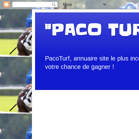
"PACO TU
PacoTurf, annuaire site le plus in
votre chance de gagner !