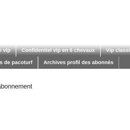
e vip
Confidentiel vip en 6 chevaux
Vip class
 de pacoturf
Archives profil des abonnés
abonnement