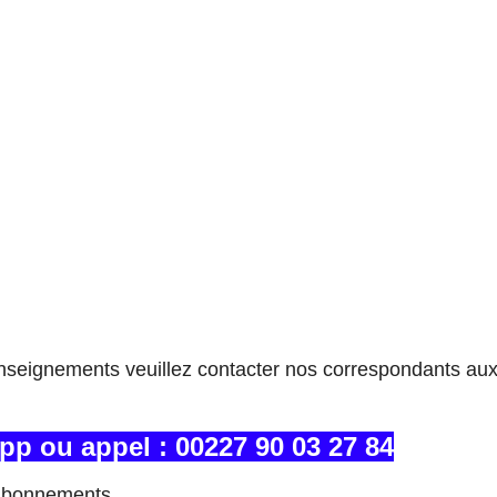
enseignements veuillez contacter nos correspondants a
pp ou appel
:
00227 90 03 27 84
abonnements...