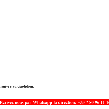
quotidien.
Écrivez nous par
Whatsapp
la direction:
+33 7 80 96 11 1