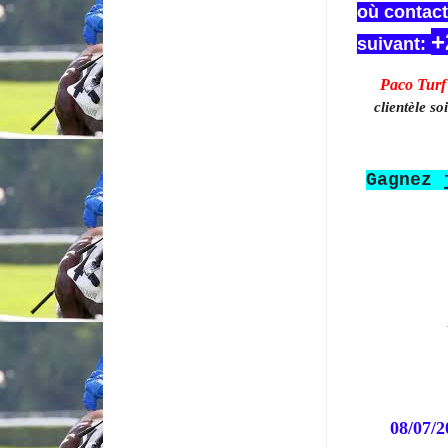
où contac
+
suivant:
Paco Turf
clientèle s
Gagnez 
08/07/2