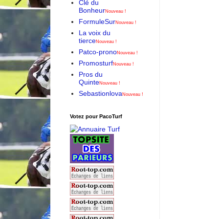
Clé du
Bonheur
Nouveau !
FormuleSur
Nouveau !
La voix du
tierce
Nouveau !
Patco-prono
Nouveau !
Promosturf
Nouveau !
Pros du
Quinte
Nouveau !
Sebastionlova
Nouveau !
Votez pour PacoTurf