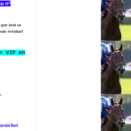
au n°
 que tout sa
oute éventuel
+ VIP en
.
ornichet