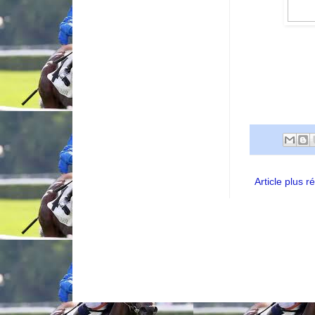
Article plus r