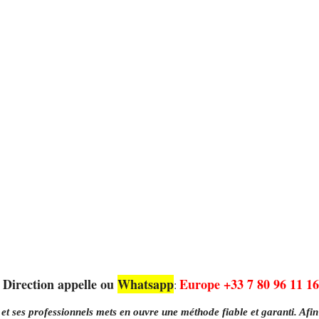
P
Direction appelle ou
Whatsapp
Europe +33 7 80 96 11 16
:
et ses professionnels mets en ouvre une méthode fiable et garanti. Afin