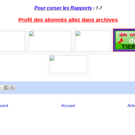
Pour corser les Rapports
:
?
-?
Profil des abonnés allez dans archives
écent
Accueil
Arti