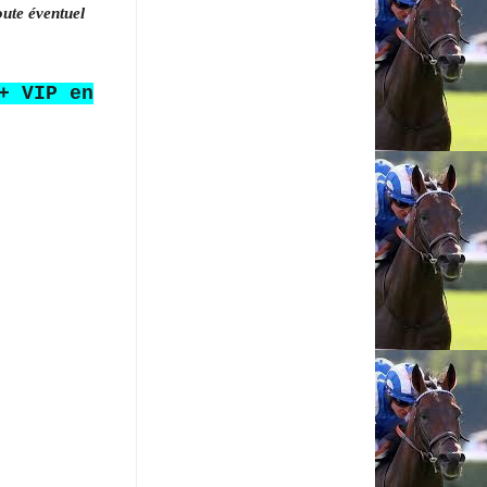
oute éventuel
+ VIP en