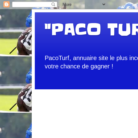
"PACO TU
PacoTurf, annuaire site le plus in
votre chance de gagner !