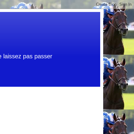
ne laissez pas passer