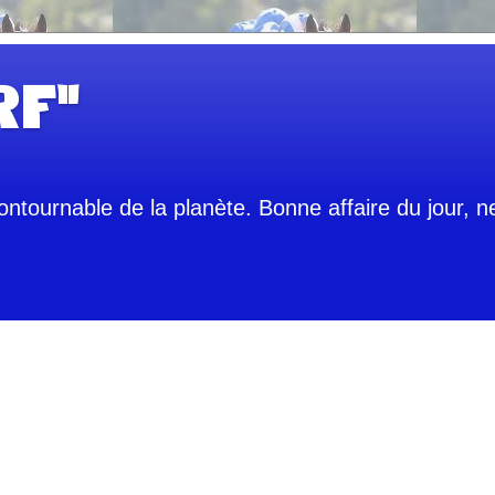
RF"
contournable de la planète. Bonne affaire du jour, 