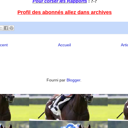
Pour corser les Rapports
:
?
-?
Profil des abonnés allez dans archives
écent
Accueil
Arti
Fourni par
Blogger
.