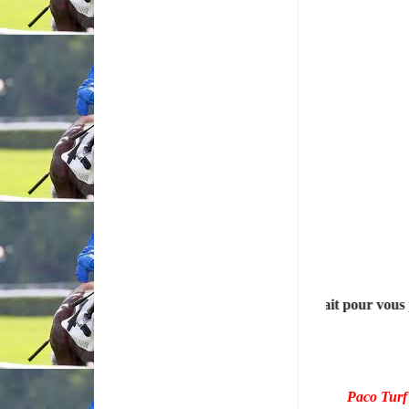
Pacoturf
et les experts ont déjà tout fait pour vous prono
Paco Turf