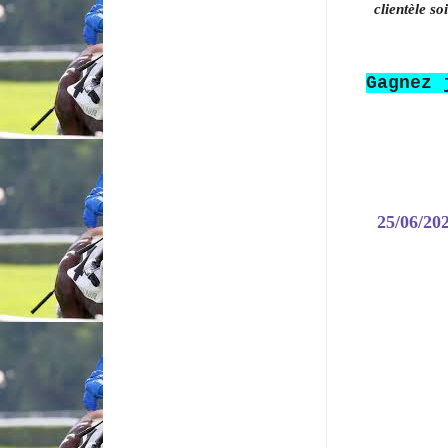
clientèle s
Gagnez 
25/06/202