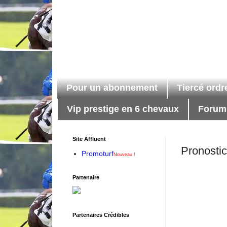
Pour un abonnement
Tiercé ordr
Vip prestige en 6 chevaux
Forums
Site Affluent
Pronostic
Promoturf
Nouveau !
Partenaire
Partenaires Crédibles