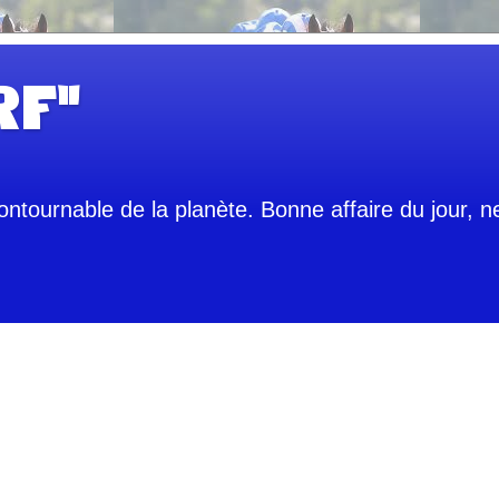
RF"
contournable de la planète. Bonne affaire du jour, 