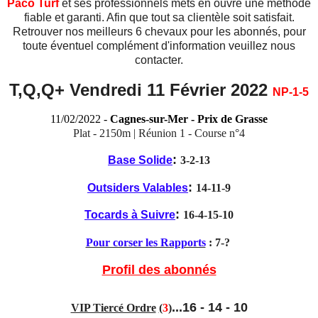
Paco Turf
et ses professionnels mets en ouvre une méthode
fiable et garanti. Afin que tout sa clientèle soit satisfait.
Retrouver nos meilleurs 6 chevaux pour les abonnés, pour
toute éventuel complément d'information veuillez nous
contacter.
T,Q,Q+ Vendredi 11 Février 2022
NP-1-5
11/02/2022 -
Cagnes-sur-Mer - Prix de Grasse
Plat - 2150m | Réunion 1 - Course n°4
:
Base Solide
3-2-13
:
Outsiders Valables
14-11-9
:
Tocards à Suivre
16-4-15-10
Pour corser les Rapports
: 7-
?
Profil des abonnés
...16 - 14 - 10
VIP Tiercé Ordre
(
3
)