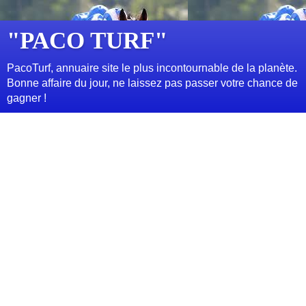
"PACO TURF"
PacoTurf, annuaire site le plus incontournable de la planète.
Bonne affaire du jour, ne laissez pas passer votre chance de
gagner !